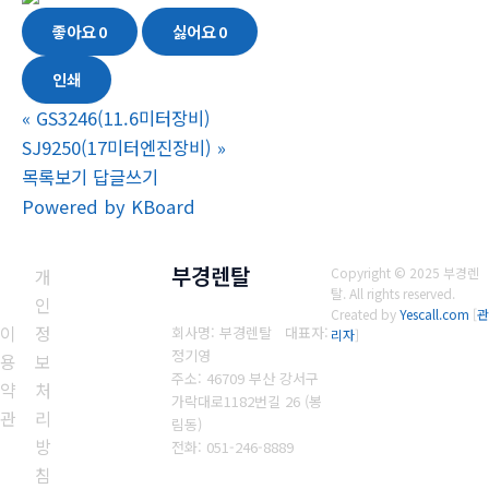
좋아요
0
싫어요
0
인쇄
«
GS3246(11.6미터장비)
SJ9250(17미터엔진장비)
»
목록보기
답글쓰기
Powered by KBoard
부경렌탈
개
Copyright © 2025 부경렌
탈. All rights reserved.
인
Created by
Yescall.com
[
관
이
정
회사명: 부경렌탈 대표자:
리자
]
정기영
용
보
주소: 46709 부산 강서구
약
처
가락대로1182번길 26 (봉
관
리
림동)
방
전화: 051-246-8889
침