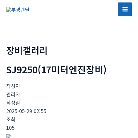
콘
텐
Mai
츠
Men
로
건
너
장비갤러리
뛰
기
SJ9250(17미터엔진장비)
작성자
관리자
작성일
2025-05-29 02:55
조회
105