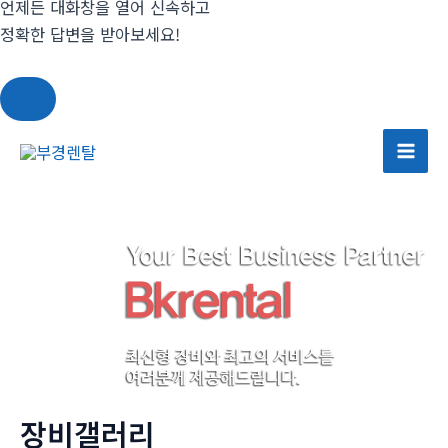
언제든 대화창을 열어 신속하고
정확한 답변을 받아보세요!
콘
텐
Mai
츠
Men
로
건
너
뛰
기
장비갤러리